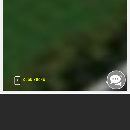
CUỘN XUỐNG
LĨNH VỰC HOẠT ĐỘNG
TIN TỨC & SỰ KIỆN
QUAN HỆ ĐỐI TÁC