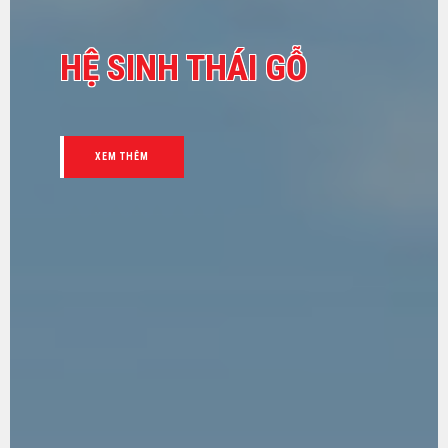
HỆ SINH THÁI GỖ
XEM THÊM