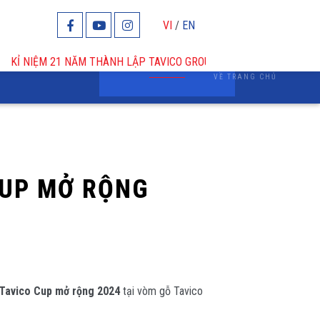
VI
/
EN
P TAVICO GROUP (2005-2026)!
VỀ TRANG CHỦ
 CUP MỞ RỘNG
 Tavico Cup mở rộng 2024
tại vòm gỗ Tavico