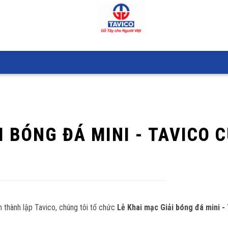
KỈ NIỆM 21 NĂM THÀNH LẬ
I BÓNG ĐÁ MINI - TAVICO
 thành lập Tavico, chúng tôi tổ chức
Lễ Khai mạc Giải bóng đá mini -