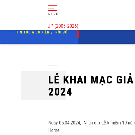
MENU
005-2026)!
TIN TỨC & SỰ KIỆN
NỘI BỘ
ÀNH GỖ
NỘI BỘ
LỄ KHAI MẠC GIẢ
U HỢP PHÁP
NGÀNH GỖ
2024
I
TỦ SÁCH TAVICO
HÌNH ẢNH - VIDEO
Ngày 05.04.2024, Nhân dịp Lễ kỉ niệm 19 năm
Home.